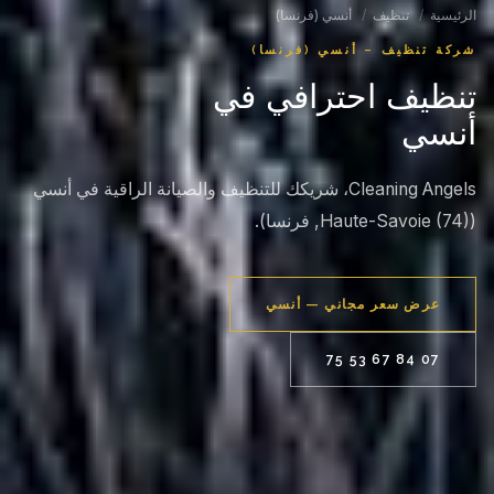
الرئيسية
/
تنظيف
/
أنسي (فرنسا)
شركة تنظيف – أنسي (فرنسا)
تنظيف احترافي في
أنسي
Cleaning Angels، شريكك للتنظيف والصيانة الراقية في أنسي
(Haute-Savoie (74), فرنسا).
عرض سعر مجاني — أنسي
07 84 67 53 75