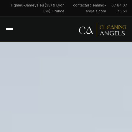
Tignieu-Jameyzieu (38) & Lyon
contact@cleaning-
07 84 67
(69), France
angels.com
53 75