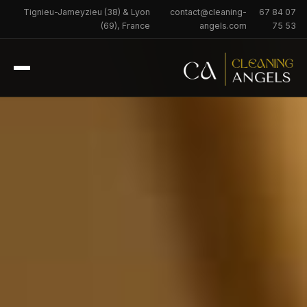
Tignieu-Jameyzieu (38) & Lyon
contact@cleaning-
07 84 67
(69), France
angels.com
53 75