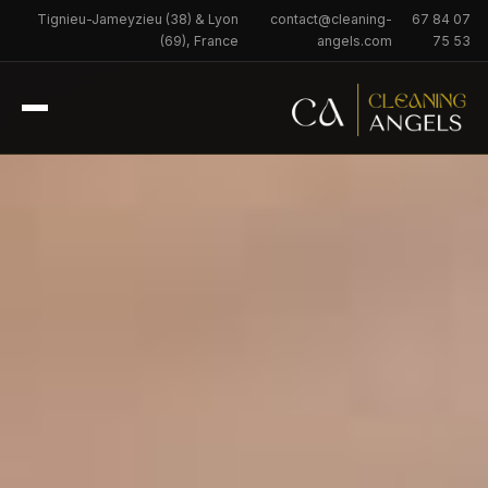
Tignieu-Jameyzieu (38) & Lyon
contact@cleaning-
07 84 67
(69), France
angels.com
53 75