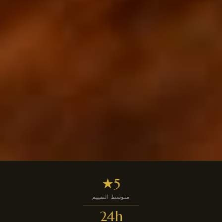
5★
متوسط التقييم
24h