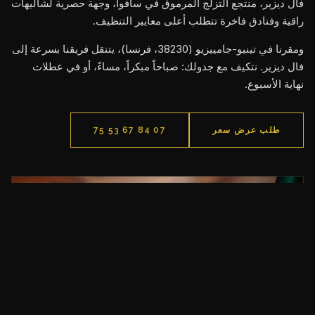
فال ديزير، منتجع التزلج المرموق في سافوا، وجهة حصرية لشاليهات
راقية وفنادق فاخرة تتطلب أعلى معايير التنظيف.
ومقرنا في تينيو-جامييزيو (38230، فرنسا)، يتنقل فريقنا بسرعة إلى
فال ديزير. نتكيف مع جدولك: صباحاً مبكراً، مساءً، أو في عطلات
نهاية الأسبوع.
طلب عرض سعر
07 84 67 53 75