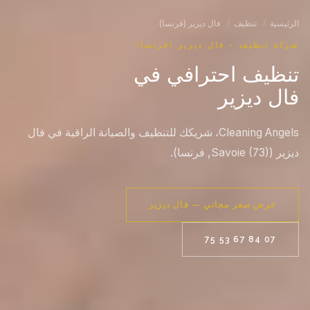
الرئيسية
/
تنظيف
/
فال ديزير (فرنسا)
شركة تنظيف – فال ديزير (فرنسا)
تنظيف احترافي في
فال ديزير
Cleaning Angels، شريكك للتنظيف والصيانة الراقية في فال
ديزير (Savoie (73), فرنسا).
عرض سعر مجاني — فال ديزير
07 84 67 53 75