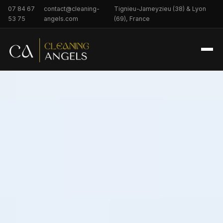
07 84 67
contact@cleaning-
Tignieu-Jameyzieu (38) & Lyon
53 75
angels.com
(69), France