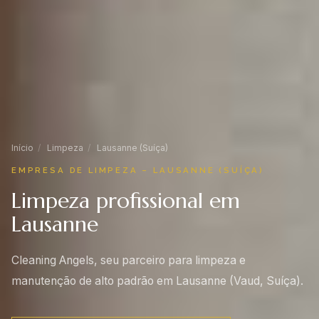
Início
/
Limpeza
/
Lausanne (Suíça)
EMPRESA DE LIMPEZA – LAUSANNE (SUÍÇA)
Limpeza profissional em
Lausanne
Cleaning Angels, seu parceiro para limpeza e
manutenção de alto padrão em Lausanne (Vaud, Suíça).