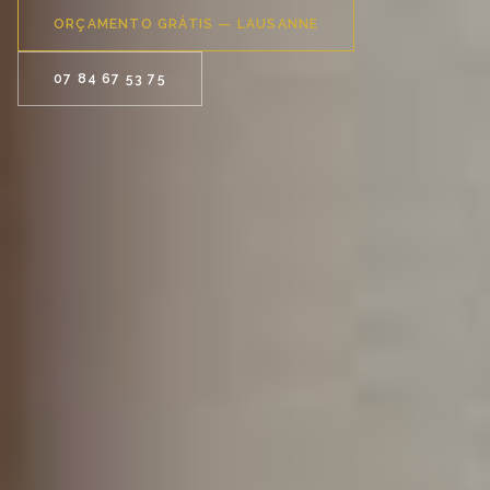
ORÇAMENTO GRÁTIS — LAUSANNE
07 84 67 53 75