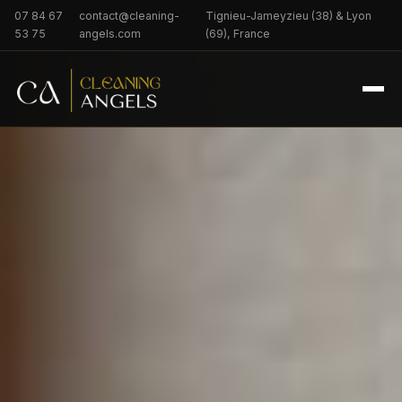
07 84 67
contact@cleaning-
Tignieu-Jameyzieu (38) & Lyon
53 75
angels.com
(69), France