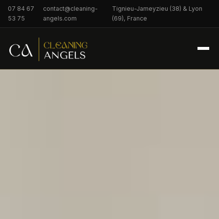
07 84 67
contact@cleaning-
Tignieu-Jameyzieu (38) & Lyon
53 75
angels.com
(69), France