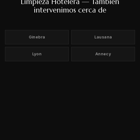
Limpieza Hotelera — También
intervenimos cerca de
Ginebra
Lausana
Lyon
Annecy
Chamonix
Val d'Isère
L'Alpe d'Huez
Grenoble
Zúrich
Berna
Basilea
Montreux
Vevey
Nyon