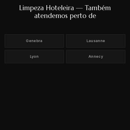
Limpeza Hoteleira — Também
atendemos perto de
Genebra
Lausanne
Lyon
Annecy
Chamonix
Val d'Isère
L'Alpe d'Huez
Grenoble
Zurique
Berna
Basileia
Montreux