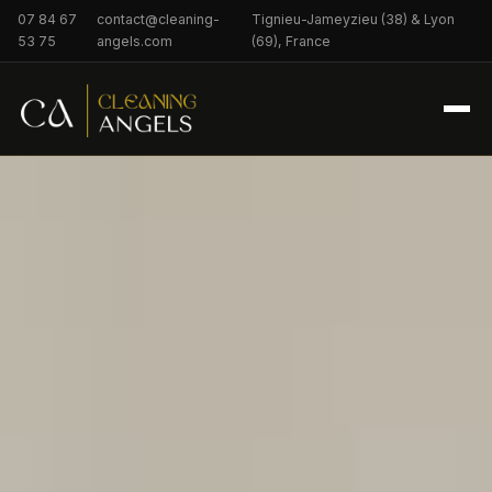
07 84 67
contact@cleaning-
Tignieu-Jameyzieu (38) & Lyon
53 75
angels.com
(69), France