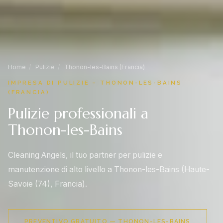
Home
/
Pulizie
/
Thonon-les-Bains (Francia)
IMPRESA DI PULIZIE – THONON-LES-BAINS
(FRANCIA)
Pulizie professionali a
Thonon-les-Bains
Cleaning Angels, il tuo partner per pulizie e
manutenzione di alto livello a Thonon-les-Bains (Haute-
Savoie (74), Francia).
PREVENTIVO GRATUITO — THONON-LES-BAINS