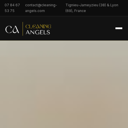
07 84 67
contact@cleaning-
Tignieu-Jameyzieu (38) & Lyon
53 75
angels.com
(69), France