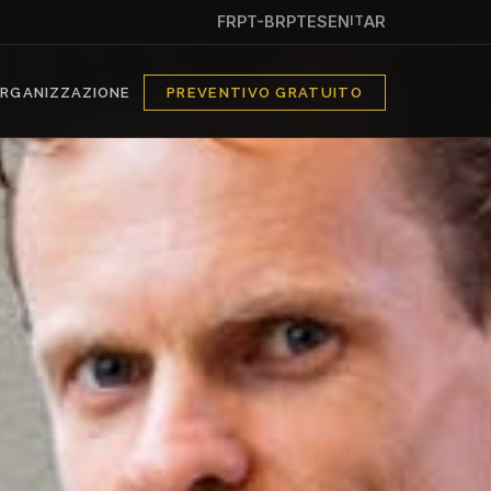
FR
PT-BR
PT
ES
EN
IT
AR
RGANIZZAZIONE
PREVENTIVO GRATUITO