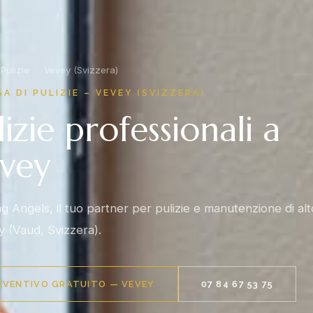
Pulizie
/
Vevey (Svizzera)
SA DI PULIZIE – VEVEY (SVIZZERA)
lizie professionali a
vey
g Angels, il tuo partner per pulizie e manutenzione di alto
y (Vaud, Svizzera).
EVENTIVO GRATUITO — VEVEY
07 84 67 53 75