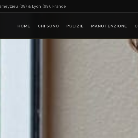
ameyzieu (38) & Lyon (69), France
HOME
CHI SONO
PULIZIE
MANUTENZIONE
O