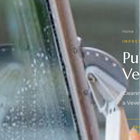
Home
/
IMPRE
Pu
Ve
Cleanin
a Veve
PR